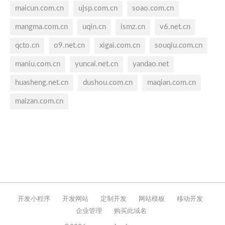
maicun.com.cn
ujsp.com.cn
soao.com.cn
mangma.com.cn
uqin.cn
ismz.cn
v6.net.cn
qcto.cn
o9.net.cn
xigai.com.cn
souqiu.com.cn
maniu.com.cn
yuncai.net.cn
yandao.net
huasheng.net.cn
dushou.com.cn
maqian.com.cn
maizan.com.cn
开发小程序
开发网站
定制开发
网站模板
移动开发
企业管理
购买此域名