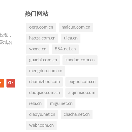
热门网站
oerp.com.cn
maicun.com.cn
出现，
haoza.com.cn
uiea.cn
级域名
wxme.cn
854.net.cn
guanbi.com.cn
kanduo.com.cn
mengduo.com.cn
daomizhou.com
bugou.com.cn
duoqiao.com.cn
aiqinmao.com
iela.cn
migu.net.cn
diaoyu.net.cn
chacha.net.cn
webr.com.cn