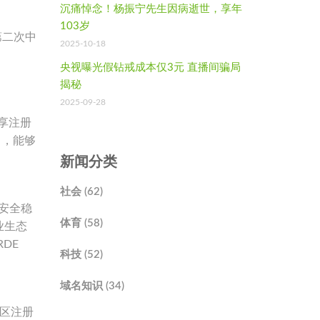
沉痛悼念！杨振宁先生因病逝世，享年
103岁
续第二次中
2025-10-18
央视曝光假钻戒成本仅3元 直播间骗局
揭秘
2025-09-28
、
共享注册
），能够
新闻分类
社会 (62)
的安全稳
体育 (58)
业生态
DE
科技 (52)
域名知识 (34)
地区注册