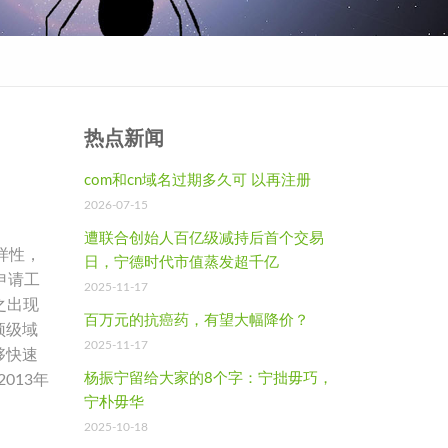
热点新闻
com和cn域名过期多久可 以再注册
2026-07-15
遭联合创始人百亿级减持后首个交易
多样性，
日，宁德时代市值蒸发超千亿
申请工
2025-11-17
随之出现
百万元的抗癌药，有望大幅降价？
顶级域
2025-11-17
够快速
杨振宁留给大家的8个字：宁拙毋巧，
013年
宁朴毋华
2025-10-18