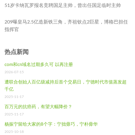
51岁卡纳瓦罗报名竞聘国足主帅，曾出任国足临时主帅
209曝皇马2.5亿造新铁三角，齐祖钦点2巨星，博格巴担任
指挥官
热点新闻
com和cn域名过期多久可 以再注册
2026-07-15
遭联合创始人百亿级减持后首个交易日，宁德时代市值蒸发超
千亿
2025-11-17
百万元的抗癌药，有望大幅降价？
2025-11-17
杨振宁留给大家的8个字：宁拙毋巧，宁朴毋华
2025-10-18