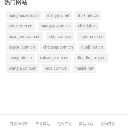
热门网站
mangma.com.cn
mangma.net
854.net.cn
vdoc.com.cn
maogua.com.cn
chaidui.cn
huangmo.com.cn
vbig.com.cn
jiayou.net.cn
bugou.com.cn
checang.com.cn
yunji.net.cn
shangmie.cn
caicang.com.cn
dingding.org.cn
wangla.com.cn
ieos.com.cn
mailai.net
开发小程序
开发网站
定制开发
网站模板
移动开发