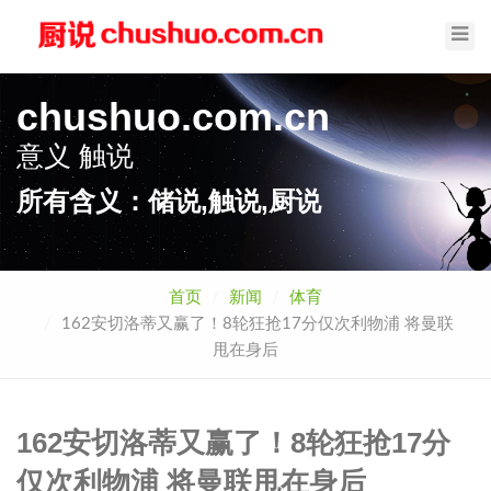
Toggl
Navig
chushuo.com.cn
意义
触说
所有含义：储说,触说,厨说
首页
新闻
体育
162安切洛蒂又赢了！8轮狂抢17分仅次利物浦 将曼联
甩在身后
162安切洛蒂又赢了！8轮狂抢17分
仅次利物浦 将曼联甩在身后