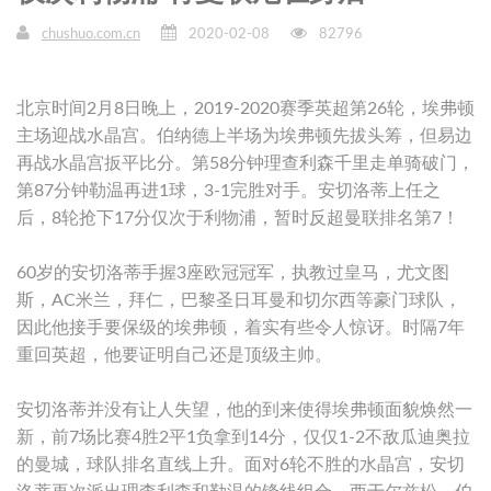
chushuo.com.cn
2020-02-08
82796
北京时间2月8日晚上，2019-2020赛季英超第26轮，埃弗顿
主场迎战水晶宫。伯纳德上半场为埃弗顿先拔头筹，但易边
再战水晶宫扳平比分。第58分钟理查利森千里走单骑破门，
第87分钟勒温再进1球，3-1完胜对手。安切洛蒂上任之
后，8轮抢下17分仅次于利物浦，暂时反超曼联排名第7！
60岁的安切洛蒂手握3座欧冠冠军，执教过皇马，尤文图
斯，AC米兰，拜仁，巴黎圣日耳曼和切尔西等豪门球队，
因此他接手要保级的埃弗顿，着实有些令人惊讶。时隔7年
重回英超，他要证明自己还是顶级主帅。
安切洛蒂并没有让人失望，他的到来使得埃弗顿面貌焕然一
新，前7场比赛4胜2平1负拿到14分，仅仅1-2不敌瓜迪奥拉
的曼城，球队排名直线上升。面对6轮不胜的水晶宫，安切