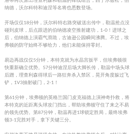
洛蒂再次派出理查利森和勒温的锋线组合，西于尔兹松，伯
纳德，沃尔科特和迪涅等名将也悉数登场。
开场仅仅18分钟，沃尔科特右路突破送出传中，勒温抢点没
碰到皮球，后点跟进的伯纳德凌空推射建功，1-0！进球之
后，伯纳德上演霸气滑跪，古迪逊公园瞬间沸腾。不过，埃
弗顿的防守始终不够给力，他们未能保持零封。
易边再战仅仅5分钟，本特克就为水晶宫扳平，但埃弗顿很
快重新确立优势。57分钟迪涅后场大脚长传，勒温中场头球
后蹭，理查利森得球后一路狂奔杀入禁区，晃开角度躲过飞
铲，1V3抽射破门，2-1！
第61分钟，埃弗顿的英格兰国门皮克福德上演神奇扑救，将
本特克的近距离头球攻门挡出，帮助埃弗顿守住了来之不易
的领先优势。第87分钟，勒温再进1球锁定胜局，最终埃弗
顿3-1完胜对手，拿下关键三分。