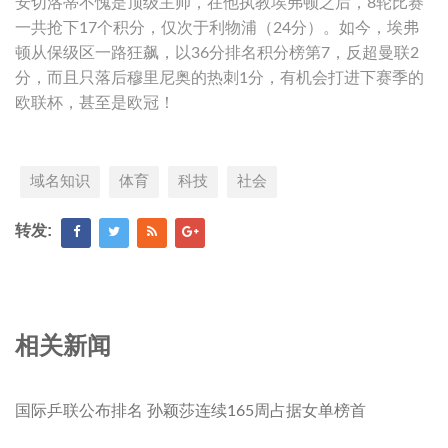
安切洛蒂不愧是顶级主帅，在他执教埃弗顿之后，8轮比赛
一共抢下17个积分，仅次于利物浦（24分）。如今，埃弗
顿从保级区一路狂飙，以36分排名积分榜第7，反超曼联2
分，而且只落后穆里尼奥的热刺1分，有机会打进下赛季的
欧联杯，甚至是欧冠！
域名知识
体育
科技
社会
转发:
相关新闻
国际乒联公布排名 孙颖莎连续165周占据女单榜首